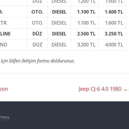
DÜZ
DIESEL
1.200 TL
1.500 TL
R.
OTO.
DIESEL
1.100 TL
1.600 TL
TR.
OTO.
DIESEL
1.100 TL
1.600 TL
LINE
DÜZ
DIESEL
2.500 TL
3.250 TL
END
DÜZ
DIESEL
3.200 TL
4.000 TL
için lütfen iletişim formu doldurunuz.
yon
Jeep CJ-6 4.0 1980
→
Press
.