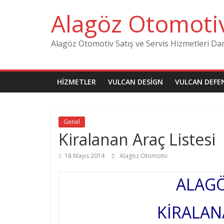
Skip
Alagöz Otomoti
to
content
Alagöz Otomotiv Satış ve Servis Hizmetleri Da
HIZMETLER
VULCAN DESIGN
VULCAN DEFE
Genel
Kiralanan Araç Listesi
18 Mayıs 2014
Alagöz Otomotiv
ALAG
KİRALAN