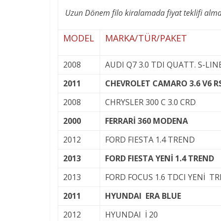
Uzun Dönem filo kiralamada fiyat teklifi almak
MODEL
MARKA/TÜR/PAKET
2008
AUDI Q7 3.0 TDI QUATT. S-LIN
2011
CHEVROLET CAMARO 3.6 V6 R
2008
CHRYSLER 300 C 3.0 CRD
2000
FERRARİ 360 MODENA
2012
FORD FIESTA 1.4 TREND
2013
FORD FIESTA YENİ 1.4 TREND
2013
FORD FOCUS 1.6 TDCI YENİ T
2011
HYUNDAI ERA BLUE
2012
HYUNDAI İ 20