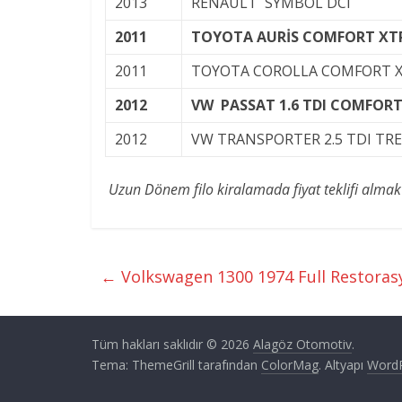
2013
RENAULT SYMBOL DCI
2011
TOYOTA AURİS COMFORT XT
2011
TOYOTA COROLLA COMFORT X
2012
VW PASSAT 1.6 TDI COMFORT
2012
VW TRANSPORTER 2.5 TDI TR
Uzun Dönem filo kiralamada fiyat teklifi almak 
←
Volkswagen 1300 1974 Full Restoras
Tüm hakları saklıdır © 2026
Alagöz Otomotiv
.
Tema: ThemeGrill tarafından
ColorMag
. Altyapı
Word