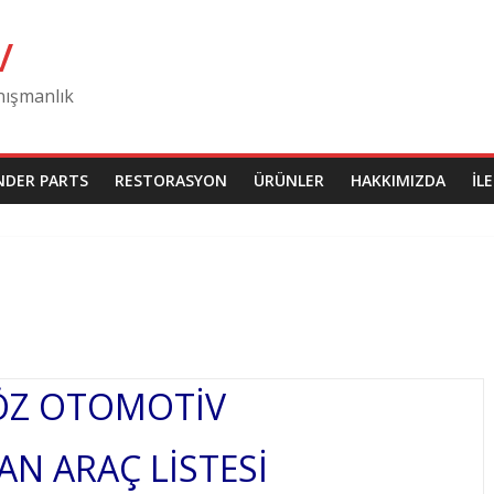
v
nışmanlık
NDER PARTS
RESTORASYON
ÜRÜNLER
HAKKIMIZDA
İL
ÖZ OTOMOTİV
AN ARAÇ LİSTESİ