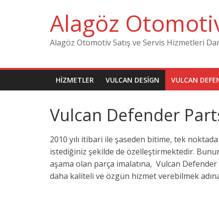
Skip
Alagöz Otomoti
to
content
Alagöz Otomotiv Satış ve Servis Hizmetleri Da
HIZMETLER
VULCAN DESIGN
VULCAN DEFE
Vulcan Defender Part
2010 yılı itibari ile şaseden bitime, tek nokta
istediğiniz şekilde de özelleştirmektedir. Bunu
aşama olan parça imalatına, Vulcan Defender Pa
daha kaliteli ve özgün hizmet verebilmek adına