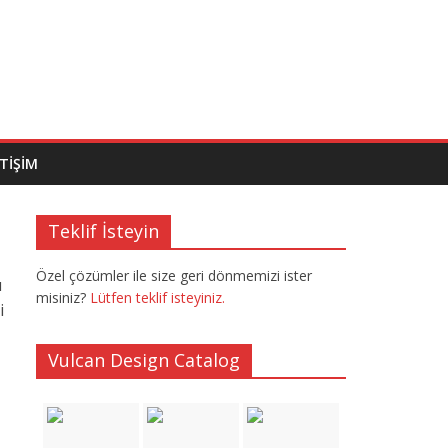
ETIŞIM
Teklif İsteyin
Özel çözümler ile size geri dönmemizi ister
ı
misiniz?
Lütfen teklif isteyiniz.
i
Vulcan Design Catalog