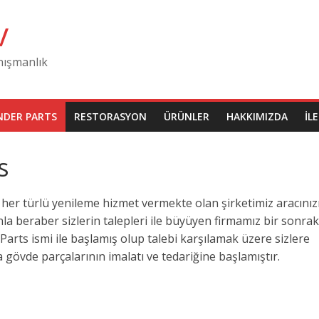
v
nışmanlık
NDER PARTS
RESTORASYON
ÜRÜNLER
HAKKIMIZDA
İL
s
da her türlü yenileme hizmet vermekte olan şirketimiz aracınız
nla beraber sizlerin talepleri ile büyüyen firmamız bir sonrak
rts ismi ile başlamış olup talebi karşılamak üzere sizlere
 gövde parçalarının imalatı ve tedariğine başlamıştır.